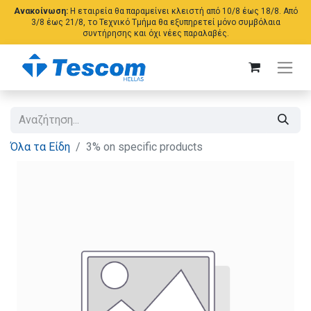
Ανακοίνωση:
Η εταιρεία θα παραμείνει κλειστή από 10/8 έως 18/8. Από
3/8 έως 21/8, το Τεχνικό Τμήμα θα εξυπηρετεί μόνο συμβόλαια
συντήρησης και όχι νέες παραλαβές.
Όλα τα Είδη
3% on specific products