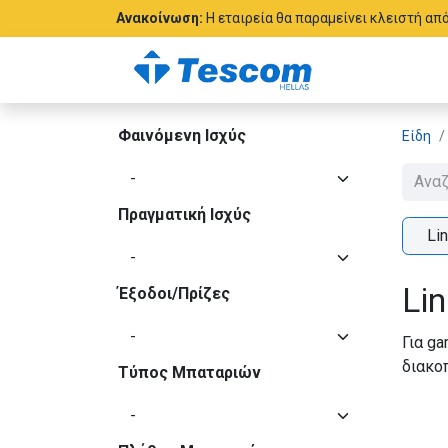
Ανακοίνωση:
Η εταιρεία θα παραμείνει κλειστή απ
Προϊόντα
Φαινόμενη Ισχύς
Είδη
Πραγματική Ισχύς
Lin
Lin
Έξοδοι/Πρίζες
Για g
διακο
Τύπος Μπαταριών