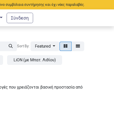
μόνο συμβόλαια συντήρησης και όχι νέες παραλαβές.
Σύνδεση
Featured
Sort By:
LiON (με Μπατ. Λιθίου)
ρμογές που χρειάζονται βασική προστασία από