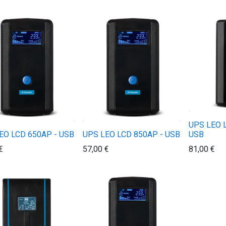
UPS LEO 
EO LCD 650AP - USB
UPS LEO LCD 850AP - USB
USB
€
57,00
€
81,00
€