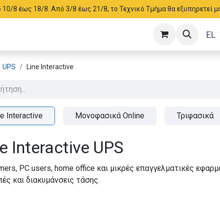
ό 10/8 έως 18/8. Από 3/8 έως 21/8, το Τεχνικό Τμήμα θα εξυπηρετεί 
EL
UPS
Line Interactive
e Interactive
Μονοφασικά Online
Τριφασικά
e Interactive UPS
amers, PC users, home office και μικρές επαγγελματικές εφα
πές και διακυμάνσεις τάσης.