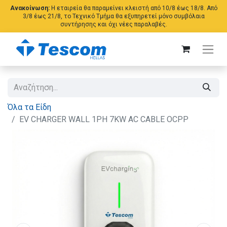
Ανακοίνωση:
Η εταιρεία θα παραμείνει κλειστή από 10/8 έως 18/8. Από
3/8 έως 21/8, το Τεχνικό Τμήμα θα εξυπηρετεί μόνο συμβόλαια
συντήρησης και όχι νέες παραλαβές.
Όλα τα Είδη
EV CHARGER WALL 1PH 7KW AC CABLE OCPP