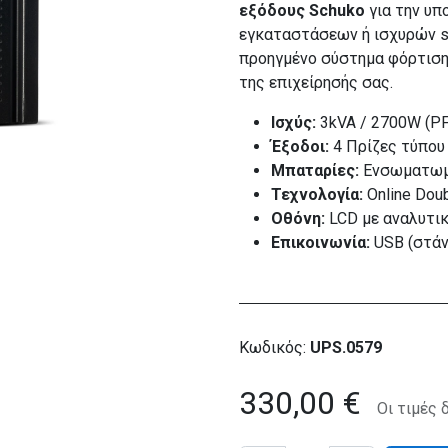
εξόδους Schuko
για την υ
εγκαταστάσεων ή ισχυρών s
προηγμένο σύστημα φόρτισης
της επιχείρησής σας.
Ισχύς:
3kVA / 2700W (PF 
Έξοδοι:
4 Πρίζες τύπο
Μπαταρίες:
Ενσωματωμέ
Τεχνολογία:
Online Doub
Οθόνη:
LCD με αναλυτικ
Επικοινωνία:
USB (στάντα
Κωδικός:
UPS.0579
330,00
€
Οι τιμές 