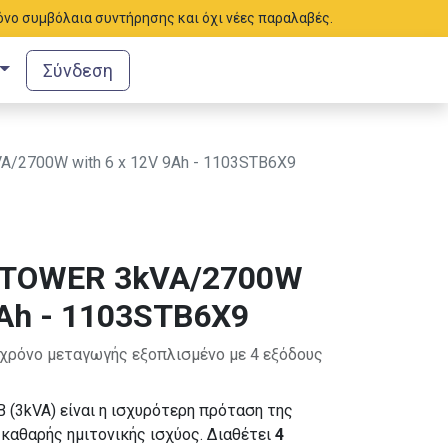
μόνο συμβόλαια συντήρησης και όχι νέες παραλαβές.
Σύνδεση
/2700W with 6 x 12V 9Ah - 1103STB6X9
 TOWER 3kVA/2700W
9Ah - 1103STB6X9
 χρόνο μεταγωγής εξοπλισμένο με 4 εξόδους
(3kVA) είναι η ισχυρότερη πρόταση της
καθαρής ημιτονικής ισχύος. Διαθέτει
4