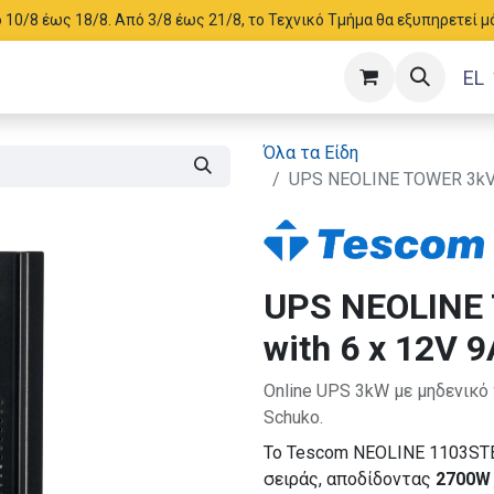
ό 10/8 έως 18/8. Από 3/8 έως 21/8, το Τεχνικό Τμήμα θα εξυπηρετεί 
EL
Όλα τα Είδη
UPS NEOLINE TOWER 3kVA
UPS NEOLINE
with 6 x 12V 
Online UPS 3kW με μηδενικό
Schuko.
Το Tescom NEOLINE 1103STB 
σειράς, αποδίδοντας
2700W