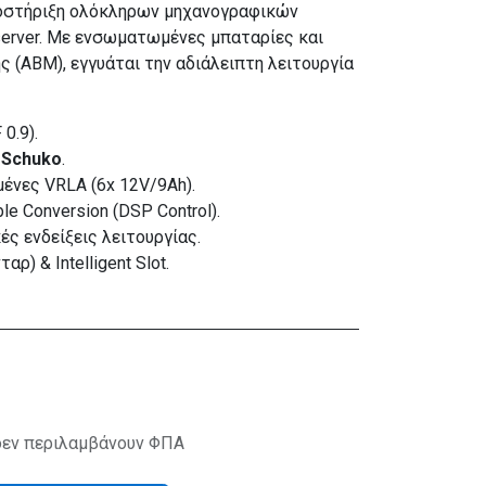
ποστήριξη ολόκληρων μηχανογραφικών
erver. Με ενσωματωμένες μπαταρίες και
 (ABM), εγγυάται την αδιάλειπτη λειτουργία
0.9).
υ
Schuko
.
νες VRLA (6x 12V/9Ah).
le Conversion (DSP Control).
ές ενδείξεις λειτουργίας.
ρ) & Intelligent Slot.
δεν περιλαμβάνουν ΦΠΑ