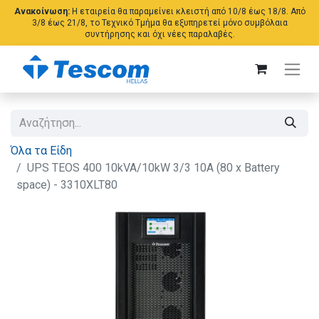
Ανακοίνωση:
Η εταιρεία θα παραμείνει κλειστή από 10/8 έως 18/8. Από
3/8 έως 21/8, το Τεχνικό Τμήμα θα εξυπηρετεί μόνο συμβόλαια
συντήρησης και όχι νέες παραλαβές.
Όλα τα Είδη
UPS TEOS 400 10kVA/10kW 3/3 10A (80 x Battery
space) - 3310XLT80